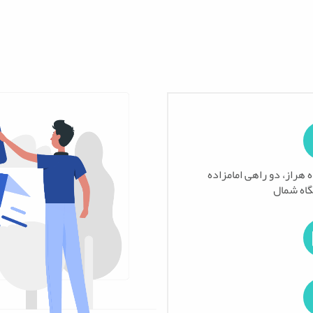
، آمل، کیلومتر ۵ جاده هراز، دو راهی امامزاده
گاه شمال